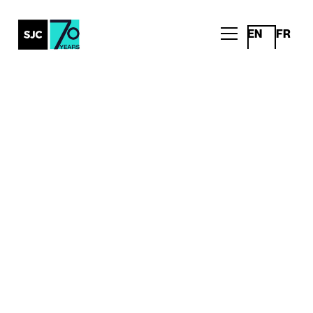
EN
FR
Tous les articles
IA en publicité vs
marketing : le contexte
change tout
Réflexions
Écrit par
Publié le
Survi Sahni
2 avril 2026