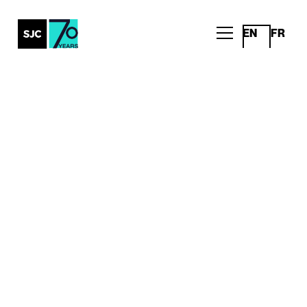
EN
FR
Tous les articles
Un regard franc sur la
beauté de l’an 2000 : à
l’intérieur de notre
partenariat d’archives
avec Dove
Travail avec les clients
Écrit par
Publié le