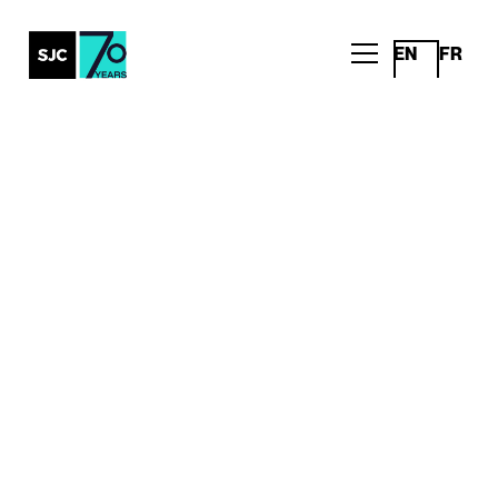
EN
FR
Tous les articles
Nous célébrons le
journalisme de magazine
: SJC Media remporte
cinq médailles d’or et
trois d’argent aux
National Magazine
Awards 2024